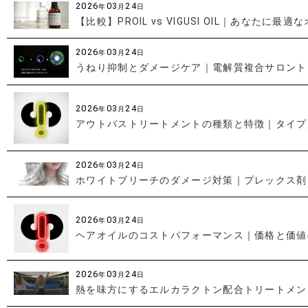
2026
03
24
年
月
日
【比較】PROIL vs VIGUSI OIL｜あなたに
2026
03
24
年
月
日
うねり抑制とダメージケア｜電解質複合サロント
2026
03
24
年
月
日
アウトバストリートメントの種類と特徴｜タイプ
2026
03
24
年
月
日
ホワイトブリーチのダメージ対策｜プレックス剤
2026
03
24
年
月
日
ヘアオイルのコストパフォーマンス｜価格と価値
2026
03
24
年
月
日
熱を味方にするエルカラクトン配合トリートメン