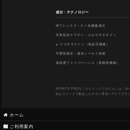
成分・テクノロジー
Wプレックス・ナノ化補修成分
共有結合ケラチン・エルゴチオネイン
γ-ドコサラクトン（熱反応補修）
可塑性保水・疎水シールド技術
高純度ファイバーハンス（骨格再構築）
SPIRITS PROIL（スピリッツプロイル）
的なロジックで配合したサロン専売ヘアケアブラ
ホーム
ご利用案内