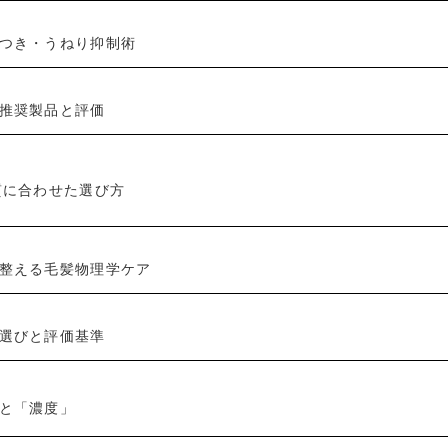
つき・うねり抑制術
推奨製品と評価
質に合わせた選び方
整える毛髪物理学ケア
選びと評価基準
と「濃度」