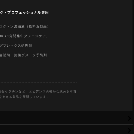
ク・プロフェッショナル専用
ラクトン濃縮液（原料近似品）
-30（1分間集中ダメージケア）
グプレックス処理剤
合補助・施術ダメージ予防剤
有結合ケラチンなど、エビデンスの確かな成分を本質
を支える製品を展開しています。