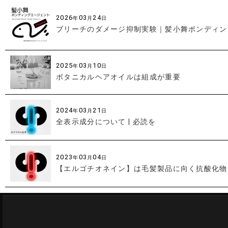
2026
03
24
年
月
日
ブリーチのダメージ抑制実験｜髪小舞ボンディン
2025
03
10
年
月
日
ボタニカルヘアオイルは組成が重要
2024
03
21
年
月
日
全表示成分について | 必読を
2023
03
04
年
月
日
【エルゴチオネイン】は毛髪製品に向く抗酸化物