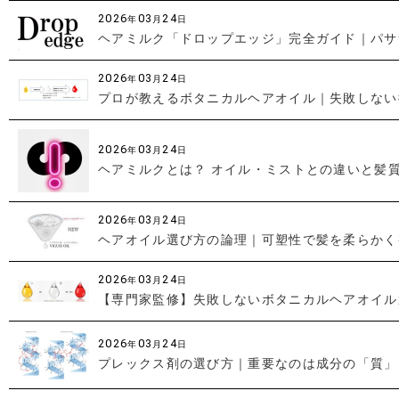
2026
03
24
年
月
日
ヘアミルク「ドロップエッジ」完全ガイド｜パサ
2026
03
24
年
月
日
プロが教えるボタニカルヘアオイル｜失敗しない
2026
03
24
年
月
日
ヘアミルクとは？ オイル・ミストとの違いと髪
2026
03
24
年
月
日
ヘアオイル選び方の論理｜可塑性で髪を柔らかく
2026
03
24
年
月
日
【専門家監修】失敗しないボタニカルヘアオイル
2026
03
24
年
月
日
プレックス剤の選び方｜重要なのは成分の「質」