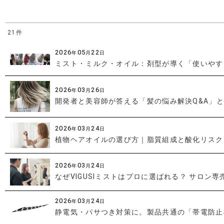
21
件
キーワード
:
2026
05
22
年
月
日
ミスト・ミルク・オイル：剤型が導く「使いやす
カテゴリ
:
2026
03
26
年
月
日
開発者と美容師が答える「髪の悩み解決Q&A」
2026
03
24
年
月
日
植物ヘアオイルの選び方｜脂質組成と酸化リスク
2026
03
24
年
月
日
なぜVIGUSIミストはプロに選ばれる？ サロン
2026
03
24
年
月
日
静電気・パサつき対策に。製品共通の「帯電防止