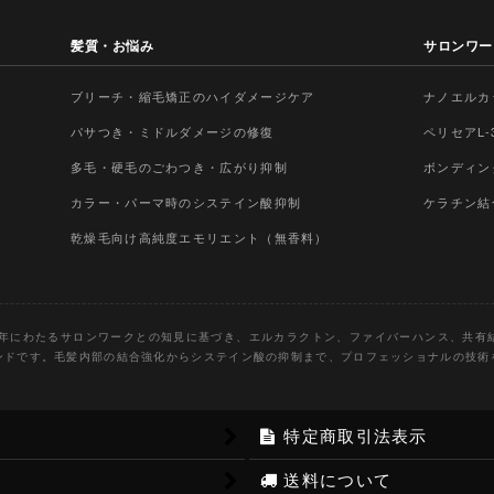
髪質・お悩み
サロンワー
ブリーチ・縮毛矯正のハイダメージケア
ナノエルカ
パサつき・ミドルダメージの修復
ペリセアL
多毛・硬毛のごわつき・広がり抑制
ボンディン
カラー・パーマ時のシステイン酸抑制
ケラチン結
乾燥毛向け高純度エモリエント（無香料）
は、20年にわたるサロンワークとの知見に基づき、エルカラクトン、ファイバーハンス、共
ンドです。毛髪内部の結合強化からシステイン酸の抑制まで、プロフェッショナルの技術
特定商取引法表示
送料について