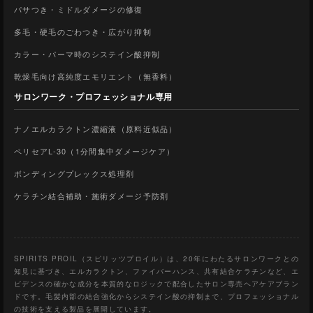
パサつき・ミドルダメージの修復
多毛・硬毛のごわつき・広がり抑制
カラー・パーマ時のシステイン酸抑制
乾燥毛向け高純度エモリエント（無香料）
サロンワーク・プロフェッショナル専用
ナノエルカラクトン濃縮液（原料近似品）
ペリセアL-30（1分間集中ダメージケア）
ボンディングプレックス処理剤
ケラチン結合補助・施術ダメージ予防剤
SPIRITS PROIL（スピリッツプロイル）は、20年にわたるサロンワークとの
知見に基づき、エルカラクトン、ファイバーハンス、共有結合ケラチンなど、エ
ビデンスの確かな成分を本質的なロジックで配合したサロン専売ヘアケアブラン
ドです。毛髪内部の結合強化からシステイン酸の抑制まで、プロフェッショナル
の技術を支える製品を展開しています。