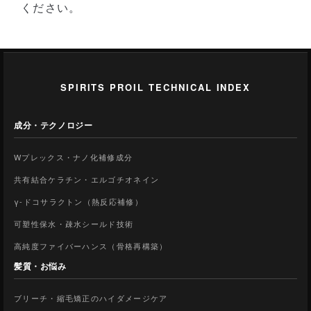
ください。
SPIRITS PROIL TECHNICAL INDEX
成分・テクノロジー
Wプレックス・ナノ化補修成分
共有結合ケラチン・エルゴチオネイン
γ-ドコサラクトン（熱反応補修）
可塑性保水・疎水シールド技術
高純度ファイバーハンス（骨格再構築）
髪質・お悩み
ブリーチ・縮毛矯正のハイダメージケア