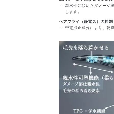
親水性に傾いたダメージ
します。
ヘアフライ（静電気）の抑制
帯電抑止成分により、乾