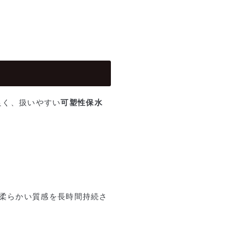
。
良く、扱いやすい
可塑性保水
ら柔らかい質感を長時間持続さ