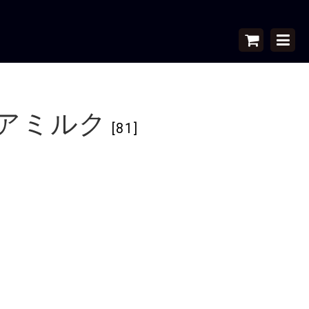
ヘアミルク
[
81
]