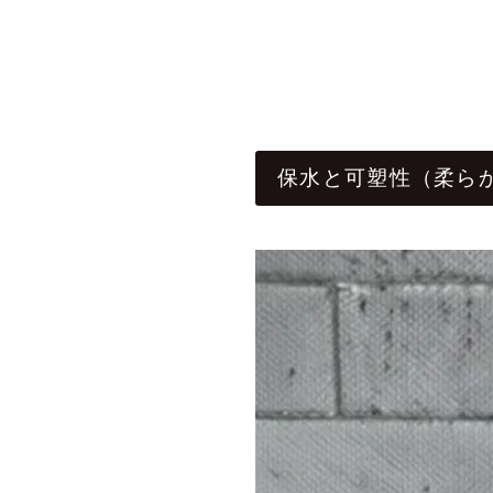
保水と可塑性（柔ら