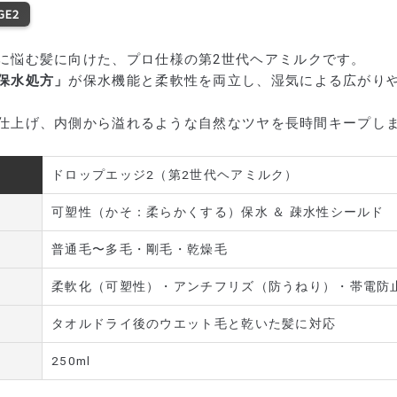
GE2
に悩む髪に向けた、プロ仕様の第2世代ヘアミルクです。
保水処方」
が保水機能と柔軟性を両立し、湿気による広がり
仕上げ、内側から溢れるような自然なツヤを長時間キープし
ドロップエッジ2（第2世代ヘアミルク）
可塑性（かそ：柔らかくする）保水 ＆ 疎水性シールド
普通毛〜多毛・剛毛・乾燥毛
柔軟化（可塑性）・アンチフリズ（防うねり）・帯電防
タオルドライ後のウエット毛と乾いた髪に対応
250ml