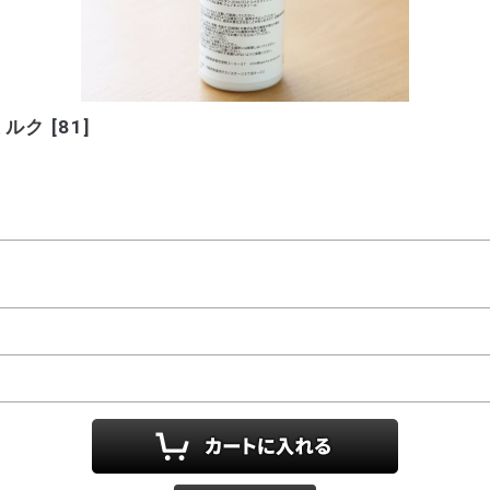
ミルク
[
81
]