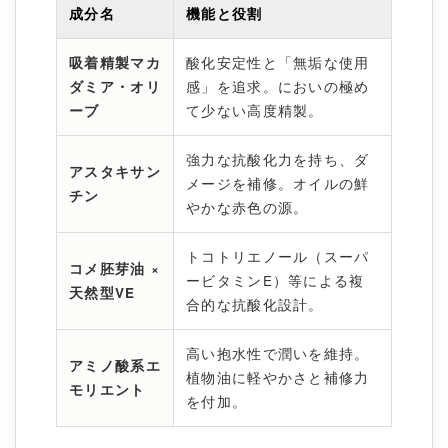
成分名
機能と役割
吸着精製マカ
酸化安定性と「無垢な使用
ダミア・オリ
感」を追求。においの極め
ーブ
て少ない高度精製。
強力な抗酸化力を持ち、ダ
アスタキサン
メージを補修。オイルの鮮
チン
やかな赤色の源。
トコトリエノール（スーパ
コメ胚芽油 ×
ービタミンE）等による複
天然型VE
合的な抗酸化設計。
高い抱水性で潤いを維持。
アミノ酸系エ
植物油に軽やかさと補修力
モリエント
を付加。