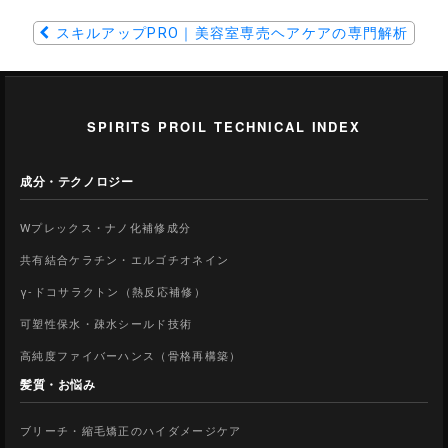
スキルアップPRO｜美容室専売ヘアケアの専門解析
SPIRITS PROIL TECHNICAL INDEX
成分・テクノロジー
Wプレックス・ナノ化補修成分
共有結合ケラチン・エルゴチオネイン
γ-ドコサラクトン（熱反応補修）
可塑性保水・疎水シールド技術
高純度ファイバーハンス（骨格再構築）
髪質・お悩み
ブリーチ・縮毛矯正のハイダメージケア