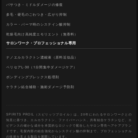
パサつき・ミドルダメージの修復
多毛・硬毛のごわつき・広がり抑制
カラー・パーマ時のシステイン酸抑制
乾燥毛向け高純度エモリエント（無香料）
サロンワーク・プロフェッショナル専用
ナノエルカラクトン濃縮液（原料近似品）
ペリセアL-30（1分間集中ダメージケア）
ボンディングプレックス処理剤
ケラチン結合補助・施術ダメージ予防剤
SPIRITS PROIL（スピリッツプロイル）は、20年にわたるサロンワークとの
知見に基づき、エルカラクトン、ファイバーハンス、共有結合ケラチンなど、エ
ビデンスの確かな成分を本質的なロジックで配合したサロン専売ヘアケアブラン
ドです。毛髪内部の結合強化からシステイン酸の抑制まで、プロフェッショナル
の技術を支える製品を展開しています。