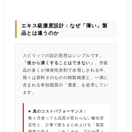
エキス級濃度設計：なぜ「薄い」製
品とは違うのか
スピリッツの設計思想はシンプルです。
「後から濃くすることはできない」
。市販
品の多くが揮発性溶剤で水増しされる中、
我々は原料そのものの精製精度と、一滴に
含まれる有効脂質の「濃度」を追求してい
ます。
■ 真のコストパフォーマンス：
数ヶ月使っても品質が変わらない酸化安
定性と、少量で髪をまとめ上げる「脂質
密度の高さ」。これこそが、プロが選ぶ