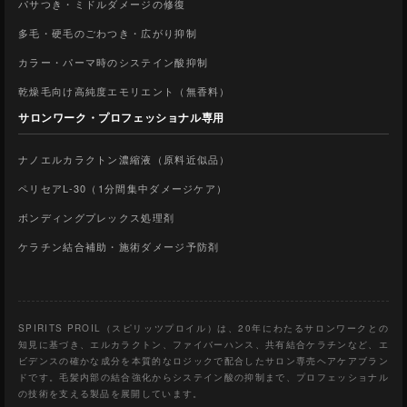
パサつき・ミドルダメージの修復
多毛・硬毛のごわつき・広がり抑制
カラー・パーマ時のシステイン酸抑制
乾燥毛向け高純度エモリエント（無香料）
サロンワーク・プロフェッショナル専用
ナノエルカラクトン濃縮液（原料近似品）
ペリセアL-30（1分間集中ダメージケア）
ボンディングプレックス処理剤
ケラチン結合補助・施術ダメージ予防剤
SPIRITS PROIL（スピリッツプロイル）は、20年にわたるサロンワークとの
知見に基づき、エルカラクトン、ファイバーハンス、共有結合ケラチンなど、エ
ビデンスの確かな成分を本質的なロジックで配合したサロン専売ヘアケアブラン
ドです。毛髪内部の結合強化からシステイン酸の抑制まで、プロフェッショナル
の技術を支える製品を展開しています。