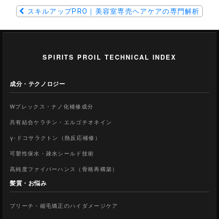
スキルアップPRO｜美容室専売ヘアケアの専門解析
SPIRITS PROIL TECHNICAL INDEX
成分・テクノロジー
Wプレックス・ナノ化補修成分
共有結合ケラチン・エルゴチオネイン
γ-ドコサラクトン（熱反応補修）
可塑性保水・疎水シールド技術
高純度ファイバーハンス（骨格再構築）
髪質・お悩み
ブリーチ・縮毛矯正のハイダメージケア