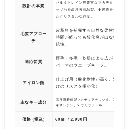
パルミトレイン酸豊富なマカデミアナ
設計の本質
ッツ油を高度吸着精製。不純物を排し
たクリスタルな純度。
皮脂膜を補完する自然な柔軟性。
毛髪アプロー
時間が経っても酸化臭が出ない持
チ
続性。
硬毛・多毛・乾燥による広がり。
適応髪質
パーマのウエーブキープ。
仕上げ用（酸化耐性が高く、油焼
アイロン熱
けのリスクを極小化）
高度吸着精製マカデミアナッツ油、アスタ
主なキー成分
キサンチン、γ-オリザノール
価格 (税込)
60ml / 2,930円