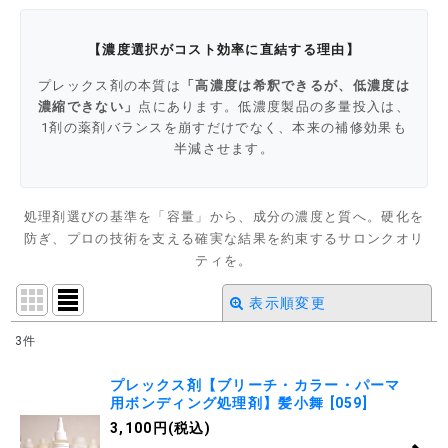
【濃度選択がコスト効率に直結する理由】
プレックス剤の本質は
「高濃度は希釈できるが、低濃度は
濃縮できない」
点にあります。低濃度製品の多量投入は、
1剤の薬剤バランスを崩すだけでなく、本来の補修効果も
半減させます。
処理剤選びの基準を「容量」から、成分の濃度と質へ。硬化を
防ぎ、プロの技術を支える確実な結果を約束するサロンクオリ
ティを。
表示順変更
閉じる
3
件
表示数
:
プレックス剤【ブリーチ・カラー・パーマ
用ボンディング処理剤】髪小舞
[
059
]
並び順
:
3,100
円
(税込)