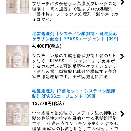
ブリーチに欠かせない高濃度プレックス処
絞り込む
理剤｜「質と濃度」で選ぶプロの処理剤
「髪小舞」 プレックス処理剤「髪小舞（カ
ミコマイ…
毛髪処理剤【システィン酸抑制・可逆反応
ケラチン配合】RPASSエージェント
[
099
]
4,480
円
(税込)
システィン酸の生成を徹底抑制！髪のサビ
を防ぐ「RPASSエージェント」 ジカルボ
ン＆カルボン＆可逆反応性ケラチン＆アミ
ド結合＆還元型抗酸化成分で構成する美容
室専用処理剤です。美容院施術に共通…
毛髪処理剤【3個セット：システィン酸抑
制】RPASSエージェント
[
098
]
12,770
円
(税込)
中間処理と後処理でシスティン酸の抑制と
髪の脆弱性の抑制を目的とする毛髪処理剤
です。 可逆反応性ケラチンを主剤とする処
理剤 美容室のお試し用として３個セットで