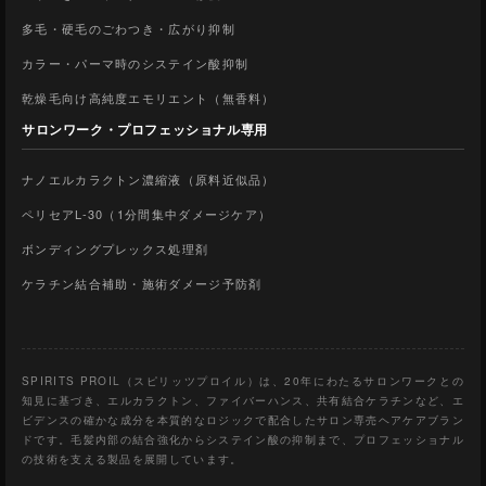
多毛・硬毛のごわつき・広がり抑制
カラー・パーマ時のシステイン酸抑制
乾燥毛向け高純度エモリエント（無香料）
サロンワーク・プロフェッショナル専用
ナノエルカラクトン濃縮液（原料近似品）
ペリセアL-30（1分間集中ダメージケア）
ボンディングプレックス処理剤
ケラチン結合補助・施術ダメージ予防剤
SPIRITS PROIL（スピリッツプロイル）は、20年にわたるサロンワークとの
知見に基づき、エルカラクトン、ファイバーハンス、共有結合ケラチンなど、エ
ビデンスの確かな成分を本質的なロジックで配合したサロン専売ヘアケアブラン
ドです。毛髪内部の結合強化からシステイン酸の抑制まで、プロフェッショナル
の技術を支える製品を展開しています。