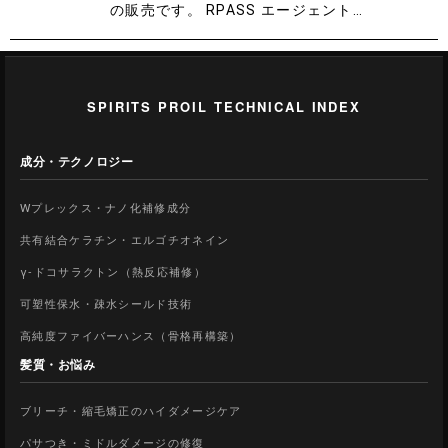
の販売です。 RPASS エージェント…
SPIRITS PROIL TECHNICAL INDEX
成分・テクノロジー
Wプレックス・ナノ化補修成分
共有結合ケラチン・エルゴチオネイン
γ-ドコサラクトン（熱反応補修）
可塑性保水・疎水シールド技術
高純度ファイバーハンス（骨格再構築）
髪質・お悩み
ブリーチ・縮毛矯正のハイダメージケア
パサつき・ミドルダメージの修復